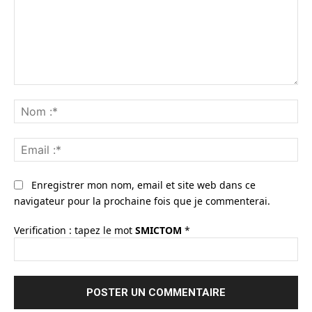
Commenter
:
No
:*
Ema
:*
Enregistrer mon nom, email et site web dans ce
navigateur pour la prochaine fois que je commenterai.
Verification : tapez le mot
SMICTOM
*