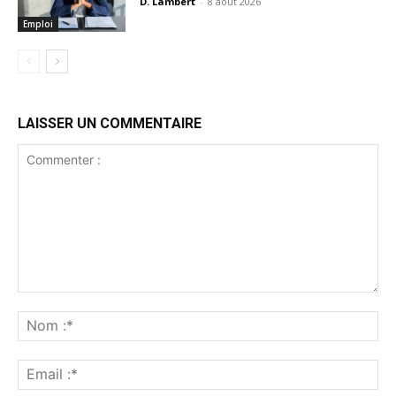
D. Lambert
-
8 août 2026
Emploi
LAISSER UN COMMENTAIRE
Commenter
:
No
:*
Ema
:*