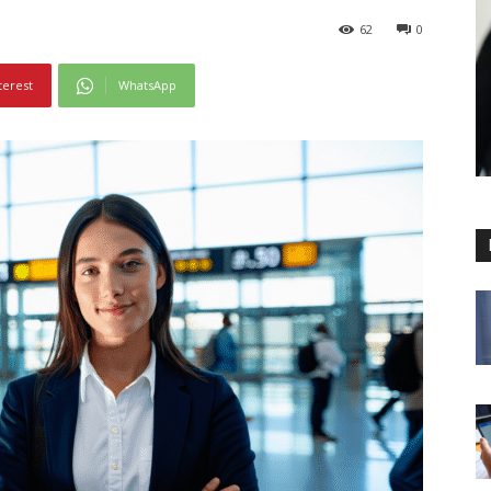
62
0
terest
WhatsApp