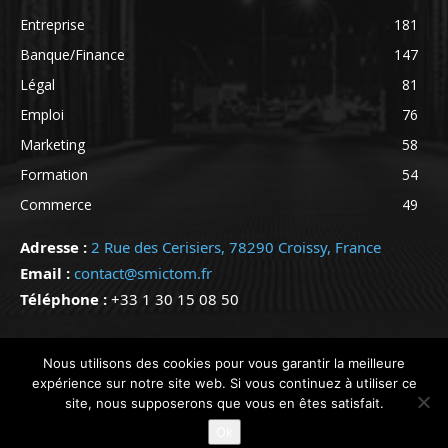
Entreprise
181
Banque/Finance
147
Légal
81
Emploi
76
Marketing
58
Formation
54
Commerce
49
Adresse :
2 Rue des Cerisiers, 78290 Croissy, France
Email :
contact@smictom.fr
Téléphone :
+33 1 30 15 08 50
@ Copyright 2024 - Tous droits réservés - @SMICTOM
Nous utilisons des cookies pour vous garantir la meilleure
expérience sur notre site web. Si vous continuez à utiliser ce
site, nous supposerons que vous en êtes satisfait.
Ok