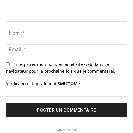
Commenter
:
No
:*
Ema
:*
Enregistrer mon nom, email et site web dans ce
navigateur pour la prochaine fois que je commenterai.
Verification : tapez le mot
SMICTOM
*
- Advertisment -