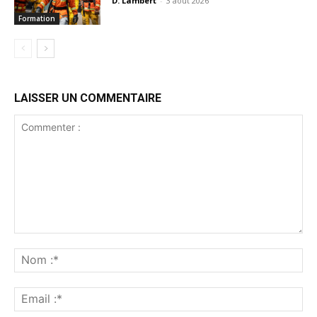
D. Lambert
-
3 août 2026
Formation
LAISSER UN COMMENTAIRE
Commenter
:
No
:*
Ema
:*