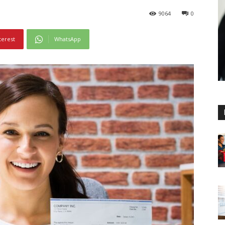
9064
0
terest
WhatsApp