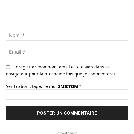
Commenter
:
No
:*
Ema
:*
Enregistrer mon nom, email et site web dans ce
navigateur pour la prochaine fois que je commenterai.
Verification : tapez le mot
SMICTOM
*
- Advertisment -