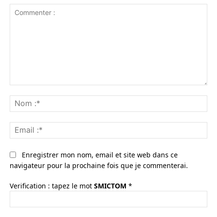
Commenter
:
No
:*
Ema
:*
Enregistrer mon nom, email et site web dans ce
navigateur pour la prochaine fois que je commenterai.
Verification : tapez le mot
SMICTOM
*