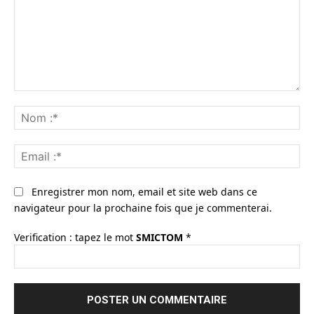
Commenter
:
No
:*
Ema
:*
Enregistrer mon nom, email et site web dans ce
navigateur pour la prochaine fois que je commenterai.
Verification : tapez le mot
SMICTOM
*