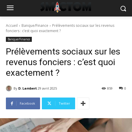
Accueil
Banque/Finance
Prélèvements sociaux sur les revenus
fonciers : c’est quoi exactement ?
Banque/Finance
Prélèvements sociaux sur les
revenus fonciers : c’est quoi
exactement ?
By
D. Lambert
29 avril 2025
859
0
Facebook
Twitter