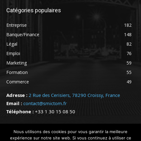
Catégories populaires
Entreprise
182
Banque/Finance
148
Légal
82
Emploi
76
Marketing
59
Formation
55
Commerce
49
Adresse :
2 Rue des Cerisiers, 78290 Croissy, France
Email :
contact@smictom.fr
Téléphone :
+33 1 30 15 08 50
@ Copyright 2024 - Tous droits réservés - @SMICTOM
Nous utilisons des cookies pour vous garantir la meilleure
expérience sur notre site web. Si vous continuez à utiliser ce