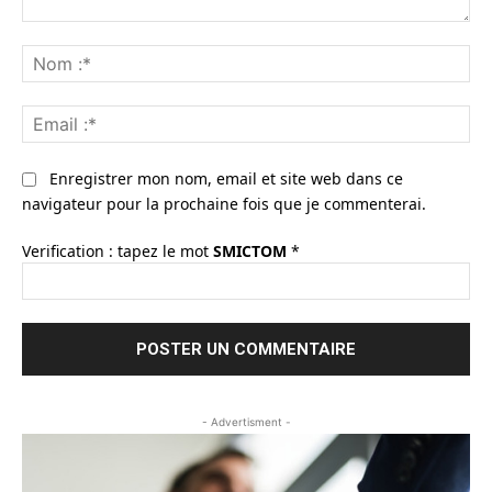
Commenter
:
No
:*
Ema
:*
Enregistrer mon nom, email et site web dans ce
navigateur pour la prochaine fois que je commenterai.
Verification : tapez le mot
SMICTOM
*
- Advertisment -