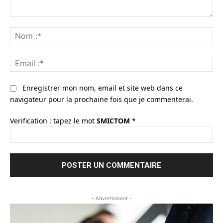
Commenter
:
No
:*
Ema
:*
Enregistrer mon nom, email et site web dans ce
navigateur pour la prochaine fois que je commenterai.
Verification : tapez le mot
SMICTOM
*
- Advertisment -