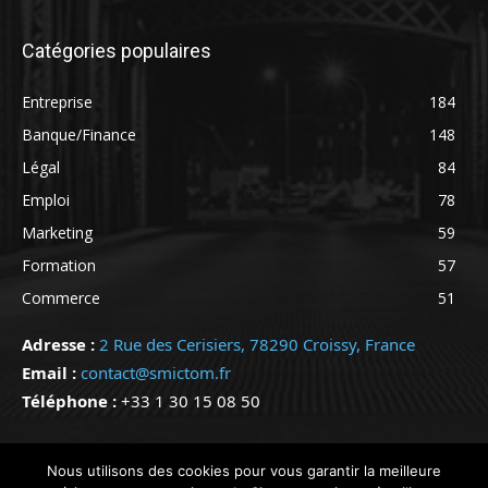
Catégories populaires
Entreprise
184
Banque/Finance
148
Légal
84
Emploi
78
Marketing
59
Formation
57
Commerce
51
Adresse :
2 Rue des Cerisiers, 78290 Croissy, France
Email :
contact@smictom.fr
Téléphone :
+33 1 30 15 08 50
@ Copyright 2024 - Tous droits réservés - @SMICTOM
Nous utilisons des cookies pour vous garantir la meilleure