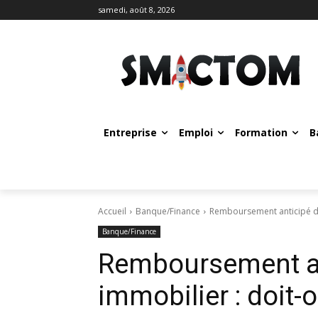
samedi, août 8, 2026
Entreprise
Emploi
Formation
B
Accueil
Banque/Finance
Remboursement anticipé d'u
Banque/Finance
Remboursement an
immobilier : doit-o