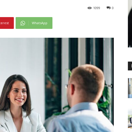
1099
0
terest
WhatsApp