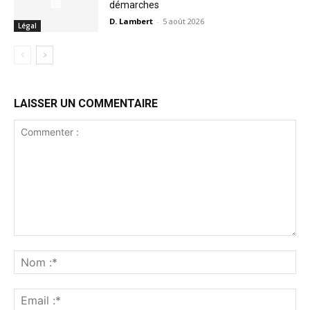
démarches
D. Lambert
-
5 août 2026
Légal
LAISSER UN COMMENTAIRE
Commenter
:
No
:*
Ema
:*