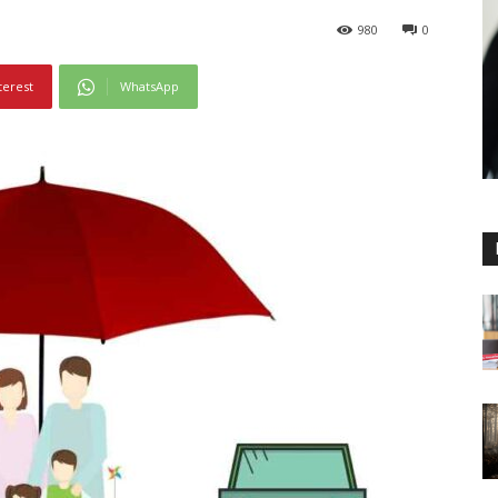
980
0
terest
WhatsApp